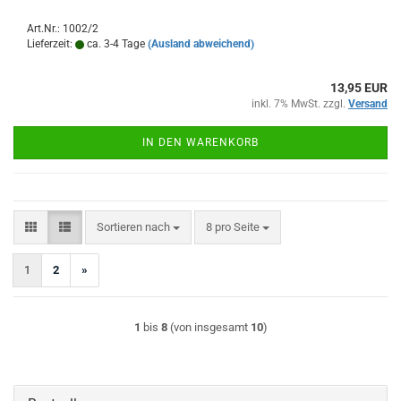
Art.Nr.: 1002/2
Lieferzeit:
ca. 3-4 Tage
(Ausland abweichend)
13,95 EUR
inkl. 7% MwSt. zzgl.
Versand
IN DEN WARENKORB
Sortieren nach
pro Seite
Sortieren nach
8 pro Seite
1
2
»
1
bis
8
(von insgesamt
10
)