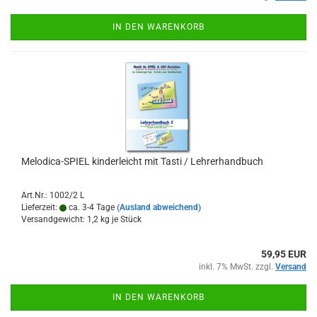
IN DEN WARENKORB
Melodica-​​SPIEL kin­der­leicht mit Tasti / Leh­rer­hand­buch
Art.Nr.: 1002/2 L
Lieferzeit:
ca. 3-4 Tage
(Ausland abweichend)
Versandgewicht:
1,2
kg je Stück
59,95 EUR
inkl. 7% MwSt. zzgl.
Versand
IN DEN WARENKORB