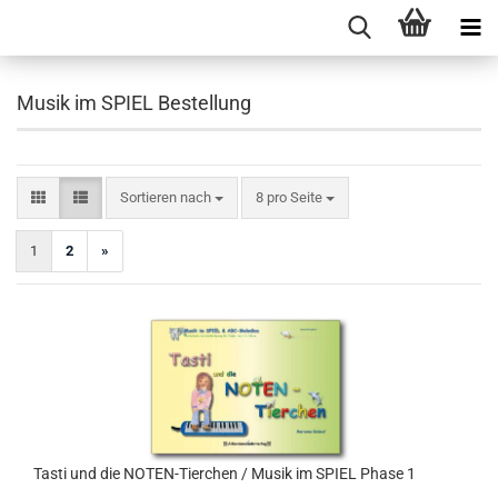
Musik im SPIEL Bestellung
Sortieren nach
pro Seite
Sortieren nach
8 pro Seite
1
2
»
Tasti und die NOTEN-​​Tier­chen / Musik im SPIEL Phase 1