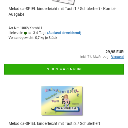
Melodica-​​SPIEL kin­der­leicht mit Tasti 1 / Schü­ler­heft - Kombi-​​
Aus­ga­be
Art.Nr.: 1002/Kombi 1
Lieferzeit:
ca. 3-4 Tage
(Ausland abweichend)
Versandgewicht:
0,7
kg je Stück
29,95 EUR
inkl. 7% MwSt. zzgl.
Versand
IN DEN WARENKORB
Melodica-​​SPIEL kin­der­leicht mit Tasti 2 / Schü­ler­heft